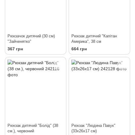
Рюкзачок дитячий (30 см)
Рюкзак дитячий "Капітан
"Зайченятко"
Америка", 38 см
367 грн
664 грн
Рюкзак дитячий "Болід" (38
Рюкзак "Людина Павук"
см.), червоний
(33х26х17 см)