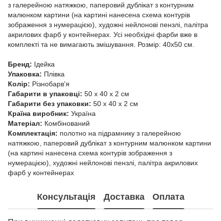
з галерейною натяжкою, паперовий дублікат з контурним
малюнком картини (на картині нанесена схема контурів
зображення з нумерацією), художні нейлонові пензлі, палітра
акрилових фарб у контейнерах. Усі необхідні фарби вже в
комплекті та не вимагають змішування. Розмір: 40х50 см.
Бренд:
Ідейка
Упаковка:
Плівка
Колір:
Різнобарв'я
Габарити в упаковці:
50 x 40 x 2 см
Габарити без упаковки:
50 x 40 x 2 см
Країна виробник:
Україна
Матеріал:
Комбінований
Комплектація:
полотно на підрамнику з галерейною
натяжкою, паперовий дублікат з контурним малюнком картини
(на картині нанесена схема контурів зображення з
нумерацією), художні нейлонові пензлі, палітра акрилових
фарб у контейнерах
Консультація
Доставка
Оплата