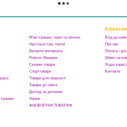
Клієнта
М'які іграшки, герої та ляльки
Вхід до кабі
Настільні ігри, пазли
Про нас
Витратні матеріали
Оплата і до
Роботи, Машини
Обмін та по
Сезонні товари
Угода корис
Спорттовари
Контакти
краси
Товари для творчості
Товари до свята
Догляд за дитиною
 іграшки
Уцінка
а
❄НОВОРІЧНІ ТОВАРИ❄