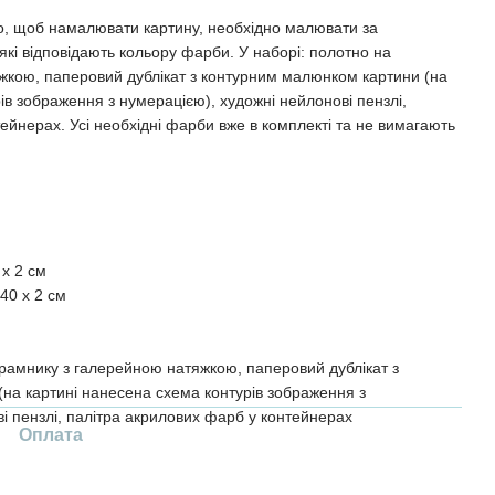
о, щоб намалювати картину, необхідно малювати за
кі відповідають кольору фарби. У наборі: полотно на
жкою, паперовий дублікат з контурним малюнком картини (на
ів зображення з нумерацією), художні нейлонові пензлі,
ейнерах. Усі необхідні фарби вже в комплекті та не вимагають
 x 2 см
40 x 2 см
рамнику з галерейною натяжкою, паперовий дублікат з
на картині нанесена схема контурів зображення з
і пензлі, палітра акрилових фарб у контейнерах
Оплата