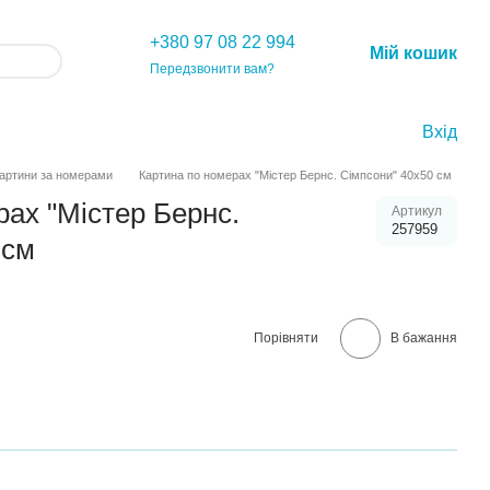
+380 97 08 22 994
Мій кошик
Передзвонити вам?
Вхід
артини за номерами
Картина по номерах "Містер Бернс. Сімпсони" 40х50 см
рах "Містер Бернс.
Артикул
257959
 см
Порівняти
В бажання