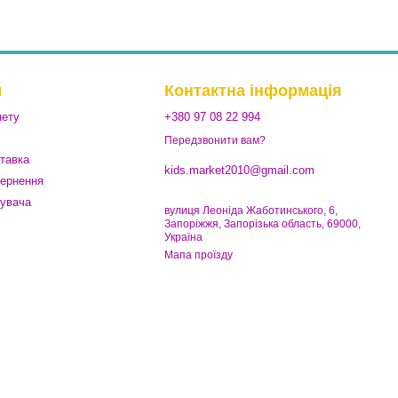
м
Контактна інформація
нету
+380 97 08 22 994
Передзвонити вам?
ставка
kids.market2010@gmail.com
вернення
тувача
вулиця Леоніда Жаботинського, 6,
Запоріжжя, Запорізька область, 69000,
Україна
Мапа проїзду