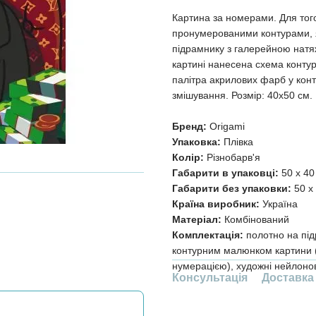
Картина за номерами. Для тог
пронумерованими контурами, я
підрамнику з галерейною натя
картині нанесена схема контур
палітра акрилових фарб у конт
змішування. Розмір: 40х50 см.
Бренд:
Origami
Упаковка:
Плівка
Колір:
Різнобарв'я
Габарити в упаковці:
50 x 40
Габарити без упаковки:
50 x 
Країна виробник:
Україна
Матеріал:
Комбінований
Комплектація:
полотно на під
контурним малюнком картини (
нумерацією), художні нейлонов
Консультація
Доставка