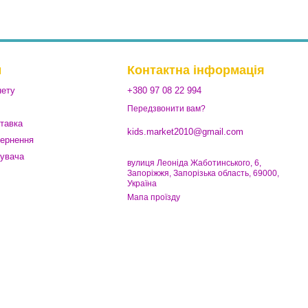
м
Контактна інформація
нету
+380 97 08 22 994
Передзвонити вам?
ставка
kids.market2010@gmail.com
вернення
тувача
вулиця Леоніда Жаботинського, 6,
Запоріжжя, Запорізька область, 69000,
Україна
Мапа проїзду