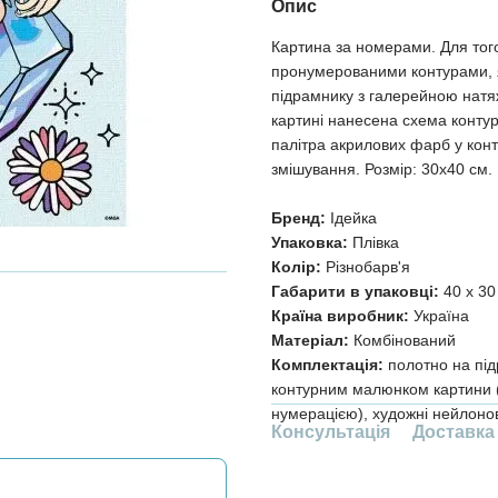
Опис
Картина за номерами. Для тог
пронумерованими контурами, я
підрамнику з галерейною натя
картині нанесена схема контур
палітра акрилових фарб у конт
змішування. Розмір: 30х40 см.
Бренд:
Ідейка
Упаковка:
Плівка
Колір:
Різнобарв'я
Габарити в упаковці:
40 x 30
Країна виробник:
Україна
Матеріал:
Комбінований
Комплектація:
полотно на під
контурним малюнком картини (
нумерацією), художні нейлонов
Консультація
Доставка