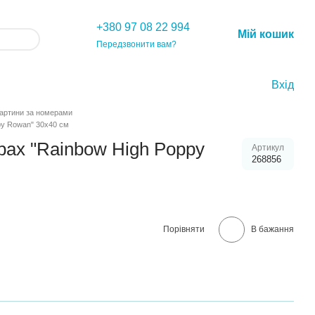
+380 97 08 22 994
Мій кошик
Передзвонити вам?
Вхід
артини за номерами
py Rowan" 30х40 см
рах "Rainbow High Poppy
Артикул
268856
Порівняти
В бажання