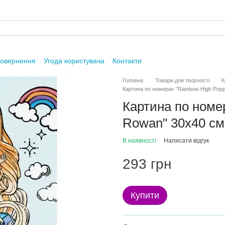
повернення
Угода користувача
Контакти
Головна
Товари для творчості
К
Картина по номерах "Rainbow High Pop
Картина по номе
Rowan" 30х40 см
В наявності
Написати відгук
293 грн
Купити