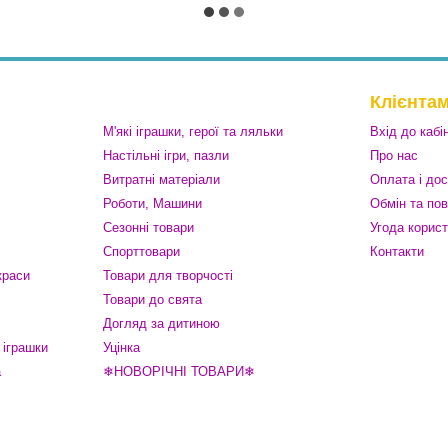
Клієнта
М'які іграшки, герої та ляльки
Вхід до кабі
Настільні ігри, пазли
Про нас
Витратні матеріали
Оплата і до
Роботи, Машини
Обмін та по
Сезонні товари
Угода корис
Спорттовари
Контакти
краси
Товари для творчості
Товари до свята
Догляд за дитиною
 іграшки
Уцінка
а
❄НОВОРІЧНІ ТОВАРИ❄