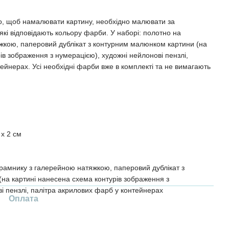
о, щоб намалювати картину, необхідно малювати за
кі відповідають кольору фарби. У наборі: полотно на
жкою, паперовий дублікат з контурним малюнком картини (на
ів зображення з нумерацією), художні нейлонові пензлі,
ейнерах. Усі необхідні фарби вже в комплекті та не вимагають
 x 2 см
рамнику з галерейною натяжкою, паперовий дублікат з
на картині нанесена схема контурів зображення з
і пензлі, палітра акрилових фарб у контейнерах
Оплата