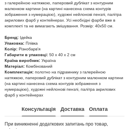
з галерейною натяжкою, паперовий дублікат з контурним
малюнком картини (на картині нанесена схема контурів
зображення з нумерацією), художні нейлонові пензлі, палітра
акрилових фарб у контейнерах. Усі необхідні фарби вже в
комплекті та не вимагають змішування. Розмір: 40х50 см.
Бренд:
Ідейка
Упаковка:
Плівка
Колір:
Різнобарв'я
Габарити в упаковці:
50 x 40 x 2 см
Країна виробник:
Україна
Матеріал:
Комбінований
Комплектація:
полотно на підрамнику з галерейною
натяжкою, паперовий дублікат з контурним малюнком картини
(на картині нанесена схема контурів зображення з
нумерацією), художні нейлонові пензлі, палітра акрилових
фарб у контейнерах
Консультація
Доставка
Оплата
При виникненні додаткових запитань про товар,