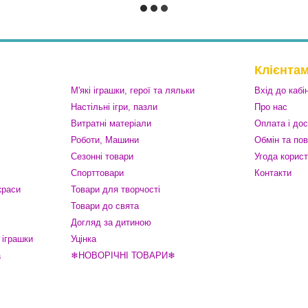
Клієнта
М'які іграшки, герої та ляльки
Вхід до кабі
Настільні ігри, пазли
Про нас
Витратні матеріали
Оплата і до
Роботи, Машини
Обмін та по
Сезонні товари
Угода корис
Спорттовари
Контакти
краси
Товари для творчості
Товари до свята
Догляд за дитиною
 іграшки
Уцінка
а
❄НОВОРІЧНІ ТОВАРИ❄