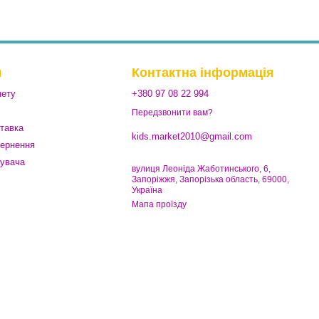
м
Контактна інформація
нету
+380 97 08 22 994
Передзвонити вам?
ставка
kids.market2010@gmail.com
вернення
тувача
вулиця Леоніда Жаботинського, 6,
Запоріжжя, Запорізька область, 69000,
Україна
Мапа проїзду