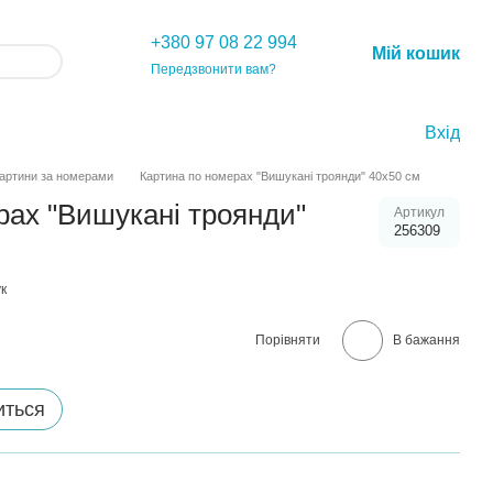
+380 97 08 22 994
Мій кошик
Передзвонити вам?
Вхід
артини за номерами
Картина по номерах "Вишукані троянди" 40х50 см
рах "Вишукані троянди"
Артикул
256309
к
Порівняти
В бажання
иться