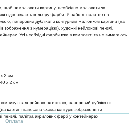
о, щоб намалювати картину, необхідно малювати за
кі відповідають кольору фарби. У наборі: полотно на
жкою, паперовий дублікат з контурним малюнком картини (на
ів зображення з нумерацією), художні нейлонові пензлі,
ейнерах. Усі необхідні фарби вже в комплекті та не вимагають
 x 2 см
40 x 2 см
рамнику з галерейною натяжкою, паперовий дублікат з
на картині нанесена схема контурів зображення з
і пензлі, палітра акрилових фарб у контейнерах
Оплата