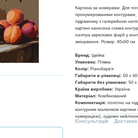
Картина за номерами. Для тог
пронумерованими контурами, я
підрамнику з галерейною натя
картині нанесена схема контур
палітра акрилових фарб у конт
змішування. Розмір: 40х50 см.
Бренд:
Ідейка
Упаковка:
Плівка
Колір:
Різнобарв'я
Габарити в упаковці:
50 x 40
Габарити без упаковки:
50 x 
Країна виробник:
Україна
Матеріал:
Комбінований
Комплектація:
полотно на під
контурним малюнком картини (
нумерацією), художні нейлонов
Консультація
Доставка