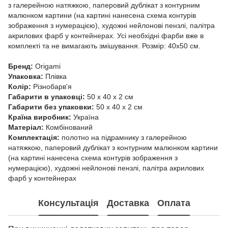
з галерейною натяжкою, паперовий дублікат з контурним
малюнком картини (на картині нанесена схема контурів
зображення з нумерацією), художні нейлонові пензлі, палітра
акрилових фарб у контейнерах. Усі необхідні фарби вже в
комплекті та не вимагають змішування. Розмір: 40х50 см.
Бренд:
Origami
Упаковка:
Плівка
Колір:
Різнобарв'я
Габарити в упаковці:
50 x 40 x 2 см
Габарити без упаковки:
50 x 40 x 2 см
Країна виробник:
Україна
Матеріал:
Комбінований
Комплектація:
полотно на підрамнику з галерейною
натяжкою, паперовий дублікат з контурним малюнком картини
(на картині нанесена схема контурів зображення з
нумерацією), художні нейлонові пензлі, палітра акрилових
фарб у контейнерах
Консультація
Доставка
Оплата