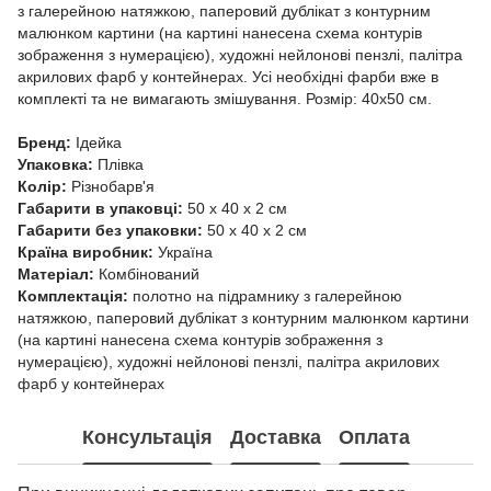
з галерейною натяжкою, паперовий дублікат з контурним
малюнком картини (на картині нанесена схема контурів
зображення з нумерацією), художні нейлонові пензлі, палітра
акрилових фарб у контейнерах. Усі необхідні фарби вже в
комплекті та не вимагають змішування. Розмір: 40х50 см.
Бренд:
Ідейка
Упаковка:
Плівка
Колір:
Різнобарв'я
Габарити в упаковці:
50 x 40 x 2 см
Габарити без упаковки:
50 x 40 x 2 см
Країна виробник:
Україна
Матеріал:
Комбінований
Комплектація:
полотно на підрамнику з галерейною
натяжкою, паперовий дублікат з контурним малюнком картини
(на картині нанесена схема контурів зображення з
нумерацією), художні нейлонові пензлі, палітра акрилових
фарб у контейнерах
Консультація
Доставка
Оплата