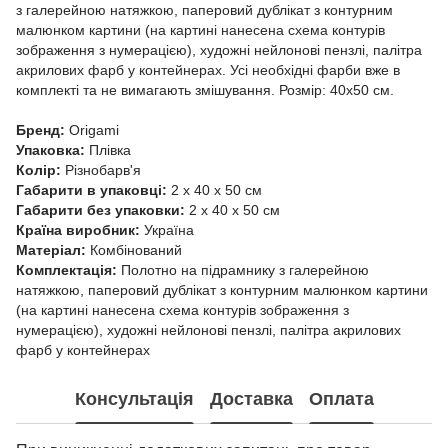
з галерейною натяжкою, паперовий дублікат з контурним
малюнком картини (на картині нанесена схема контурів
зображення з нумерацією), художні нейлонові пензлі, палітра
акрилових фарб у контейнерах. Усі необхідні фарби вже в
комплекті та не вимагають змішування. Розмір: 40х50 см.
Бренд:
Origami
Упаковка:
Плівка
Колір:
Різнобарв'я
Габарити в упаковці:
2 x 40 x 50 см
Габарити без упаковки:
2 x 40 x 50 см
Країна виробник:
Україна
Матеріал:
Комбінований
Комплектація:
Полотно на підрамнику з галерейною
натяжкою, паперовий дублікат з контурним малюнком картини
(на картині нанесена схема контурів зображення з
нумерацією), художні нейлонові пензлі, палітра акрилових
фарб у контейнерах
Консультація
Доставка
Оплата