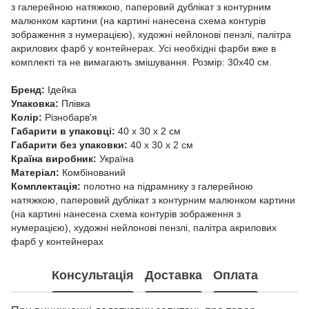
з галерейною натяжкою, паперовий дублікат з контурним
малюнком картини (на картині нанесена схема контурів
зображення з нумерацією), художні нейлонові пензлі, палітра
акрилових фарб у контейнерах. Усі необхідні фарби вже в
комплекті та не вимагають змішування. Розмір: 30х40 см.
Бренд:
Ідейка
Упаковка:
Плівка
Колір:
Різнобарв'я
Габарити в упаковці:
40 x 30 x 2 см
Габарити без упаковки:
40 x 30 x 2 см
Країна виробник:
Україна
Матеріал:
Комбінований
Комплектація:
полотно на підрамнику з галерейною
натяжкою, паперовий дублікат з контурним малюнком картини
(на картині нанесена схема контурів зображення з
нумерацією), художні нейлонові пензлі, палітра акрилових
фарб у контейнерах
Консультація
Доставка
Оплата