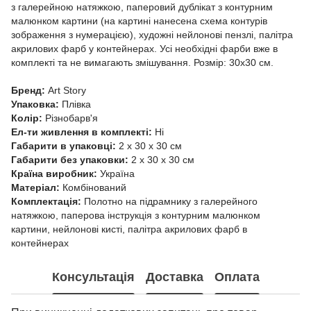
з галерейною натяжкою, паперовий дублікат з контурним
малюнком картини (на картині нанесена схема контурів
зображення з нумерацією), художні нейлонові пензлі, палітра
акрилових фарб у контейнерах. Усі необхідні фарби вже в
комплекті та не вимагають змішування. Розмір: 30х30 см.
Бренд:
Art Story
Упаковка:
Плівка
Колір:
Різнобарв'я
Ел-ти живлення в комплекті:
Ні
Габарити в упаковці:
2 x 30 x 30 см
Габарити без упаковки:
2 x 30 x 30 см
Країна виробник:
Україна
Матеріал:
Комбінований
Комплектація:
Полотно на підрамнику з галерейного
натяжкою, паперова інструкція з контурним малюнком
картини, нейлонові кисті, палітра акрилових фарб в
контейнерах
Консультація
Доставка
Оплата