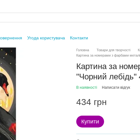
повернення
Угода користувача
Контакти
Головна
Товари для творчості
К
Картина за номерами з фарбами металі
Картина за номе
"Чорний лебідь"
В наявності
Написати відгук
434 грн
Купити