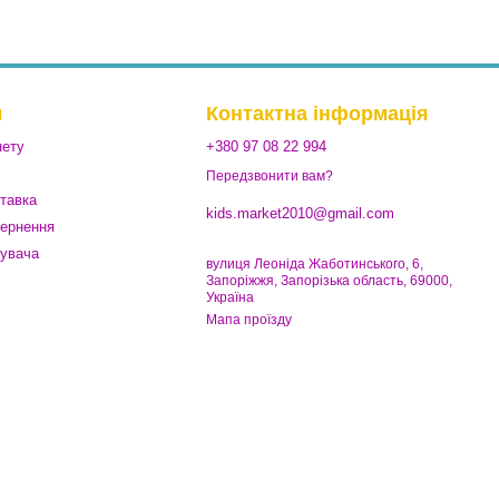
м
Контактна інформація
нету
+380 97 08 22 994
Передзвонити вам?
ставка
kids.market2010@gmail.com
вернення
тувача
вулиця Леоніда Жаботинського, 6,
Запоріжжя, Запорізька область, 69000,
Україна
Мапа проїзду