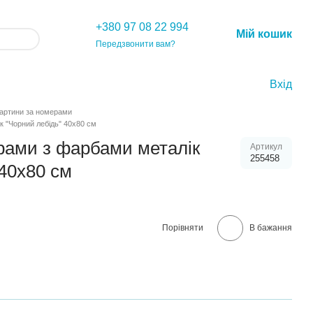
+380 97 08 22 994
Мій кошик
Передзвонити вам?
Вхід
артини за номерами
к "Чорний лебідь" 40х80 см
рами з фарбами металік
Артикул
255458
 40х80 см
Порівняти
В бажання