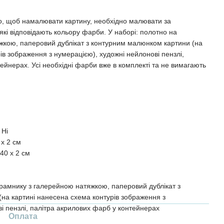
о, щоб намалювати картину, необхідно малювати за
кі відповідають кольору фарби. У наборі: полотно на
жкою, паперовий дублікат з контурним малюнком картини (на
ів зображення з нумерацією), художні нейлонові пензлі,
ейнерах. Усі необхідні фарби вже в комплекті та не вимагають
Ні
 x 2 см
40 x 2 см
рамнику з галерейною натяжкою, паперовий дублікат з
на картині нанесена схема контурів зображення з
і пензлі, палітра акрилових фарб у контейнерах
Оплата