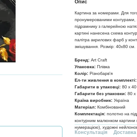
Опис
Картина за номерами. Для тог
пронумерованими контурами, я
підрамнику з галерейною натя
картині нанесена схема контур
палітра акрилових фарб у конт
змішування. Розмір: 40х80 см.
Бренд:
Art Craft
Упаковка:
Плівка
Колір:
Різнобарв'я
Ел-ти живлення в комплекті:
Габарити в упаковці:
80 x 40
Габарити без упаковки:
80 x 
Країна виробник:
Україна
Матеріал:
Комбінований
Комплектація:
полотно на під
контурним малюнком картини (
нумерацією), художні нейлонов
Консультація
Доставка