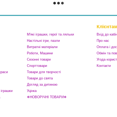
Клієнта
М'які іграшки, герої та ляльки
Вхід до кабі
Настільні ігри, пазли
Про нас
Витратні матеріали
Оплата і до
Роботи, Машини
Обмін та по
Сезонні товари
Угода корис
Спорттовари
Контакти
краси
Товари для творчості
Товари до свята
Догляд за дитиною
 іграшки
Уцінка
а
❄НОВОРІЧНІ ТОВАРИ❄