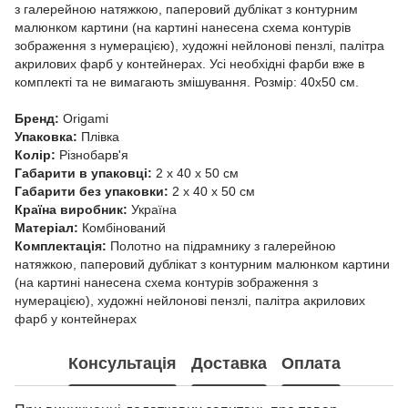
з галерейною натяжкою, паперовий дублікат з контурним
малюнком картини (на картині нанесена схема контурів
зображення з нумерацією), художні нейлонові пензлі, палітра
акрилових фарб у контейнерах. Усі необхідні фарби вже в
комплекті та не вимагають змішування. Розмір: 40х50 см.
Бренд:
Origami
Упаковка:
Плівка
Колір:
Різнобарв'я
Габарити в упаковці:
2 x 40 x 50 см
Габарити без упаковки:
2 x 40 x 50 см
Країна виробник:
Україна
Матеріал:
Комбінований
Комплектація:
Полотно на підрамнику з галерейною
натяжкою, паперовий дублікат з контурним малюнком картини
(на картині нанесена схема контурів зображення з
нумерацією), художні нейлонові пензлі, палітра акрилових
фарб у контейнерах
Консультація
Доставка
Оплата