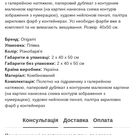
з галерейною натяжкою, паперовий дублікат з контурним
малюнком картини (на картині нанесена схема контурів
зображення з нумерацією), художні нейлонові пензлі, палітра
акрилових фарб у контейнерах. Усі необхідні фарби вже в
комплекті та не вимагають змішування. Розмір: 40х50 см.
Бренд:
Origami
Упаковка:
Плівка
Колір:
Різнобарв'я
Габарити в упаковці:
2 x 40 x 50 см
Габарити без упаковки:
2 x 40 x 50 см
Країна виробник:
Україна
Матеріал:
Комбінований
Комплектація:
Полотно на підрамнику з галерейною
натяжкою, паперовий дублікат з контурним малюнком картини
(на картині нанесена схема контурів зображення з
нумерацією), художні нейлонові пензлі, палітра акрилових
фарб у контейнерах
Консультація
Доставка
Оплата