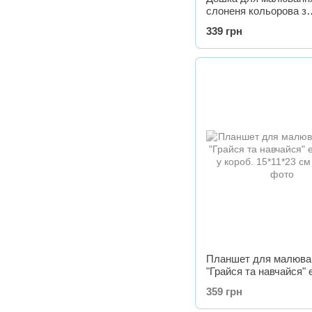
слоненя кольорова з
печатками. кор.35*4,1
339 грн
Планшет для малюва
"Грайся та навчайся" 
у короб. 15*11*23 см
359 грн