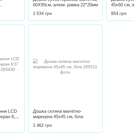
60X90см, алюм. рамка 22*20мм
45х60 см, 
*25 см.
22*20мм
1 534 грн
854 грн
ння LCD
Дошка скляна магнітно-
екран 8,5"
маркерна 45х45 см, біла
1 462 грн