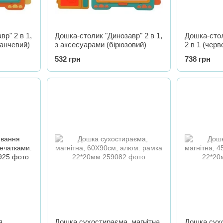
р" 2 в 1,
Дошка-столик "Динозавр" 2 в 1,
Дошка-сто
анчевий)
з аксесуарами (бірюзовий)
2 в 1 (черв
532 грн
738 грн
я
Дошка сухостираєма, магнітна,
Дошка сухо