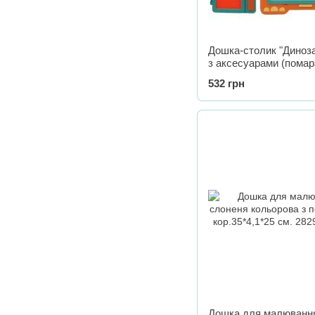
Дошка-столик "Динозав
з аксесуарами (помар
532 грн
Дошка для малюванн