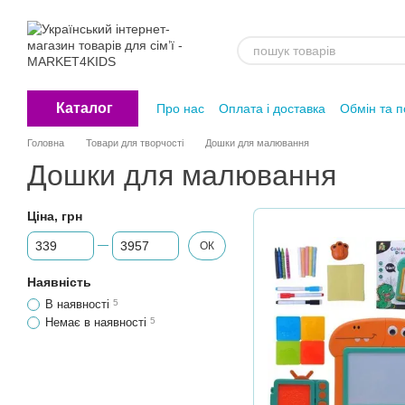
Перейти до основного контенту
Каталог
Про нас
Оплата і доставка
Обмін та 
Головна
Товари для творчості
Дошки для малювання
Дошки для малювання
Ціна, грн
Від Ціна, грн
До Ціна, грн
ОК
Наявність
В наявності
5
Немає в наявності
5