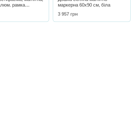
алюм. рамка
маркерна 60х90 см, біла
3 957 грн