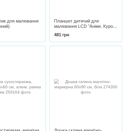
лик для малювання
Планшет дитячий для
оний)
малювання LCD "Аніме. Куромі
(Kuromi)", кольоровий
481 грн
стираєма, магнітна,
Дошка скляна магнітно-