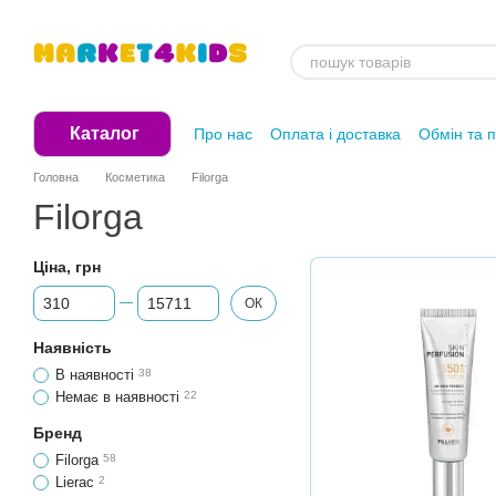
Перейти до основного контенту
Каталог
Про нас
Оплата і доставка
Обмін та 
Головна
Косметика
Filorga
Filorga
Ціна, грн
Від Ціна, грн
До Ціна, грн
ОК
Наявність
В наявності
38
Немає в наявності
22
Бренд
Filorga
58
Lierac
2