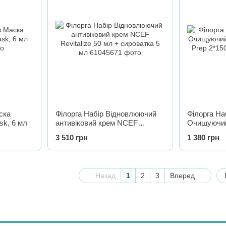
ска
Філорга Набір Відновлюючий
Філорга На
sk, 6 мл
антивіковий крем NCEF
Очищуючий
Revitalize 50 мл + сироватка 5
Skin Prep 
3 510 грн
1 380 грн
мл
Назад
1
2
3
Вперед