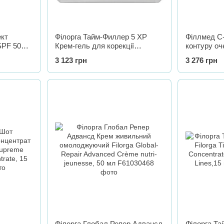
ект
Філорга Тайм-Филлер 5 XP
Філлмед С-
SPF 50+,
Крем-гель для корекції
контуру оче
 UV-Skin
зморшок Filorga Time-Filler 5XP
Perfusion 
3 123 грн
3 276 грн
л
Correction cream-gel, 50 мл
COUNTOUR
Філорга Глобал Репер Адвансд
Філорга Та