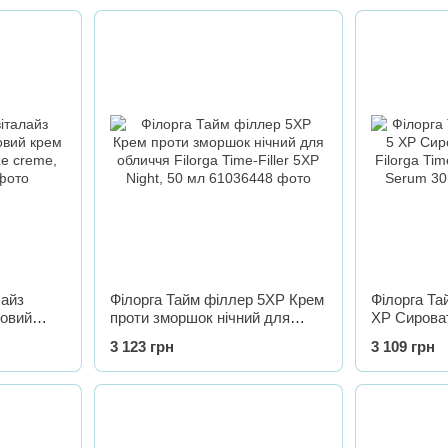
лайз
Філорга Тайм філлер 5XP Крем
Філорга Та
ковий
проти зморшок нічний для
ХР Сирова
italize
обличчя Filorga Time-Filler 5XP
Filorga Time
3 123 грн
3 109 грн
Night, 50 мл
Serum 30 