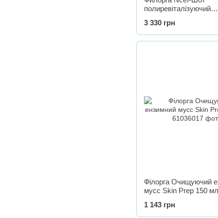
полиревіталізуючий
концентрат Filorga N
3 330 грн
Supreme polyrevitalisi
concentrate, 15 мл
Філорга Очищуючий е
мусс Skin Prep 150 м
1 143 грн