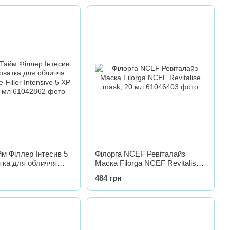
йм Філлер Інтесив 5
Філорга NCEF Ревіталайз
тка для обличчя
Маска Filorga NCEF Revitalise
-Filler Intensive 5 ХР
mask, 20 мл
484 грн
мл