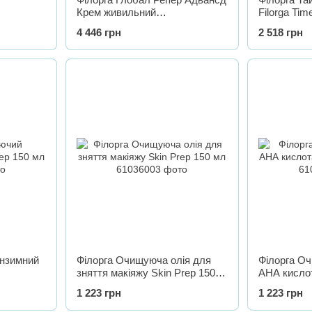
Крем живильний
Filorga Time
CEF Shot
омолоджуючий Filorga Global-
Concentrat
4 446 грн
2 518 грн
ng
Repair Advanced Crème nutri-
Lines,15 м
jeunesse, 50 мл
нзимний
Філорга Очищуюча олія для
Філорга Оч
л
зняття макіяжу Skin Prep 150
АНА кислот
мл
мл
1 223 грн
1 223 грн