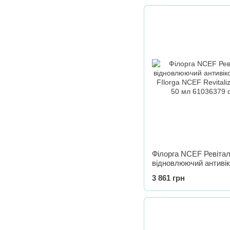
Філорга NCEF Ревіта
відновлюючий антиві
крем FIlorga NCEF Rev
3 861 грн
creme, 50 мл