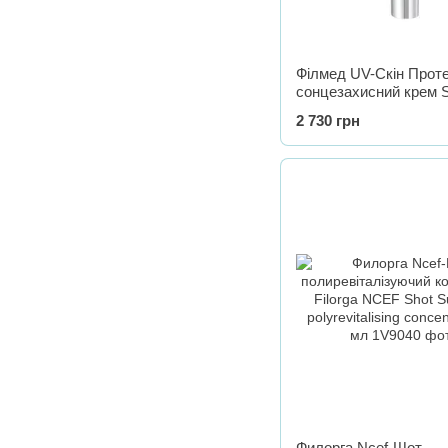
Філмед UV-Скін Прот
сонцезахисний крем 
Fillmed Skin Perfusion
2 730 грн
Protect SPF 50+, 50 м
Филорга Ncef-Шот