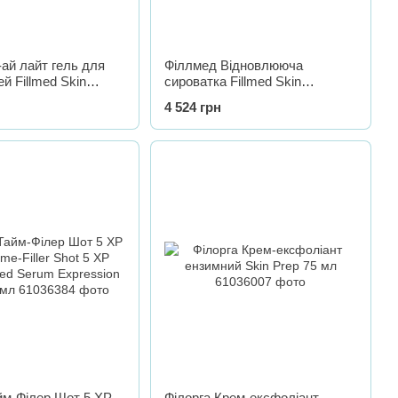
ай лайт гель для
Філлмед Відновлююча
й Fillmed Skin
сироватка Fillmed Skin
C-EYE LIGHT
Perfusion B3 RECOVERY
4 524 грн
 GEL, 15 мл
SERUM B3, 30 мл
йм-Філер Шот 5 XP
Філорга Крем-ексфоліант