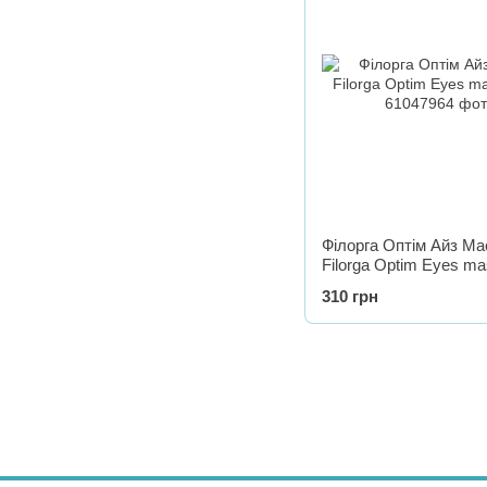
Філорга Оптім Айз Ма
Filorga Optim Eyes ma
310 грн