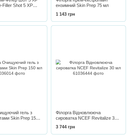
-Filler Shot 5 XP
ензимний Skin Prep 75 мл
ed Serum Expression
1 143 грн
л
ищуючий гель з
Філорга Відновлююча
ами Skin Prep 150
сироватка NCEF Revitalize 30
мл
3 744 грн