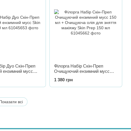
бір Дуо Скін-Преп
Філорга Набір Скін-Преп
 ензимний мусс
Очищуючий ензимний мусс
2*150 мл
150 мл + Очищуюча олія для
1 380 грн
зняття макіяжу Skin Prep 150
мл
Показати всі