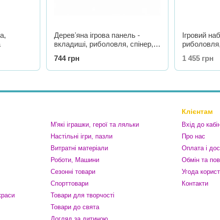
а,
Деревʼяна ігрова панель -
Ігровий наб
а
вкладиші, риболовля, спінер,
риболовля,
лабіринт, кастаньєти
744 грн
1 455 грн
Клієнтам
М'які іграшки, герої та ляльки
Вхід до кабі
Настільні ігри, пазли
Про нас
Витратні матеріали
Оплата і до
Роботи, Машини
Обмін та по
Сезонні товари
Угода корис
Спорттовари
Контакти
краси
Товари для творчості
Товари до свята
Догляд за дитиною