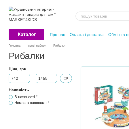
Перейти до основного контенту
Каталог
Про нас
Оплата і доставка
Обмін та 
Головна
Ігрові набори
Рибалки
Рибалки
Ціна, грн
Від Ціна, грн
До Ціна, грн
ОК
Наявність
В наявності
2
Немає в наявності
1