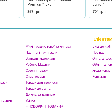
Premium", укр
Junior"
357 грн
704 грн
Клієнта
М'які іграшки, герої та ляльки
Вхід до кабі
Настільні ігри, пазли
Про нас
Витратні матеріали
Оплата і до
Роботи, Машини
Обмін та по
Сезонні товари
Угода корис
Спорттовари
Контакти
краси
Товари для творчості
Товари до свята
Догляд за дитиною
 іграшки
Уцінка
а
❄НОВОРІЧНІ ТОВАРИ❄