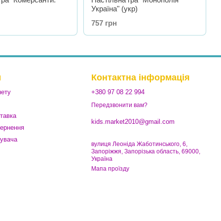
Україна" (укр)
757 грн
м
Контактна інформація
нету
+380 97 08 22 994
Передзвонити вам?
ставка
kids.market2010@gmail.com
вернення
тувача
вулиця Леоніда Жаботинського, 6,
Запоріжжя, Запорізька область, 69000,
Україна
Мапа проїзду