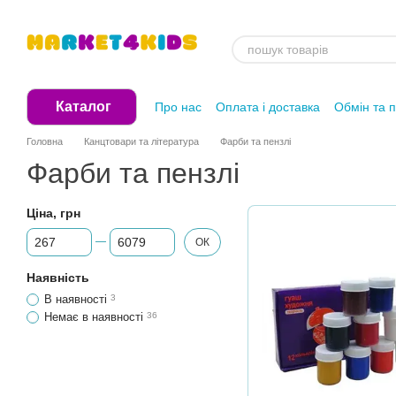
Перейти до основного контенту
Каталог
Про нас
Оплата і доставка
Обмін та 
Головна
Канцтовари та література
Фарби та пензлі
Фарби та пензлі
Ціна, грн
Від Ціна, грн
До Ціна, грн
ОК
Наявність
В наявності
3
Немає в наявності
36