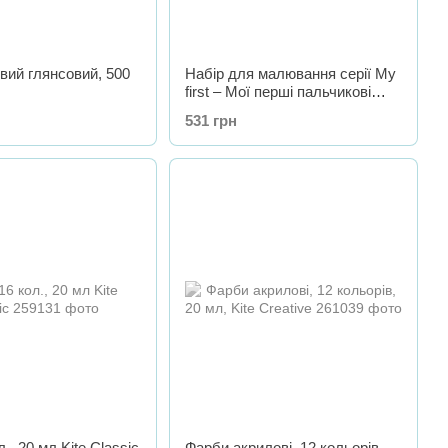
вий глянсовий, 500
Набір для малювання серії My
first – Мої перші пальчикові
малюнки (3 фарби, 10
531 грн
картинок-розмальов.)
., 20 мл Kite Classic
Фарби акрилові, 12 кольорів,