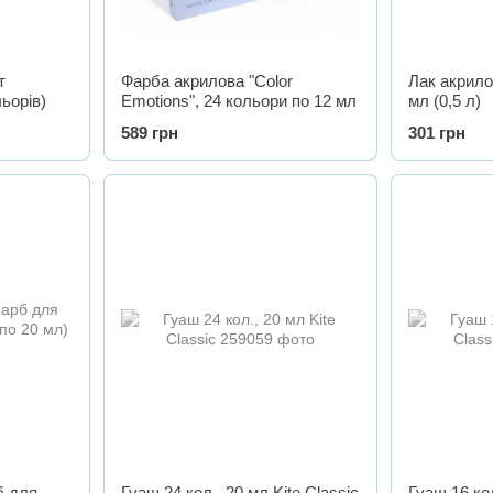
т
Фарба акрилова "Color
Лак акрило
льорів)
Emotions", 24 кольори по 12 мл
мл (0,5 л)
589 грн
301 грн
б для
Гуаш 24 кол., 20 мл Kite Classic
Гуаш 16 кол