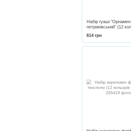
Набір гуаші "Орнамен
петриківський" (12 ко
614 грн
Набір акрилових фар