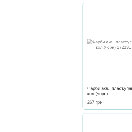
Фарби акв., пласт.упак
кол.(чорн)
267 грн