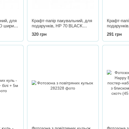
ний, для
Крафт-папір пакувальний, для
Крафт-папі
ED ширина
подарунків, HP 70 BLACK
подарункі
метрів
ширина - 30 см, довжина - 10
ширина - 5
320 грн
291 грн
метрів
метрів
 куль -
Фотозона з повітряних кульок
Фотозона з