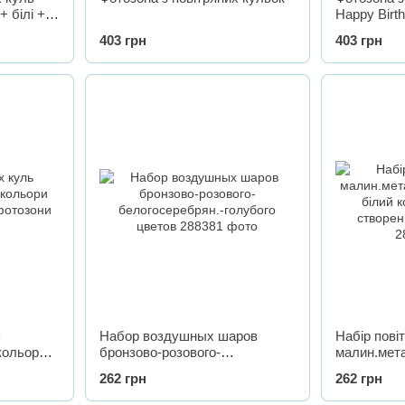
+ білі +
Happy Birt
постер-наб
403 грн
403 грн
кульки з б
стрічка-ско
ь
Набор воздушных шаров
Набір пові
 кольори
бронзово-розового-
малин.мета
фотозони
белогосеребрян.-голубого
білий коль
262 грн
262 грн
цветов
створення 