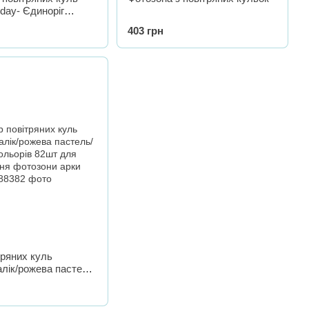
hday- Єдиноріг
ір латекс.куль,
403 грн
лиском, пензлики,
тч (45 елементів)
тряних куль
лік/рожева пастель/
орів 82шт для
фотозони арки