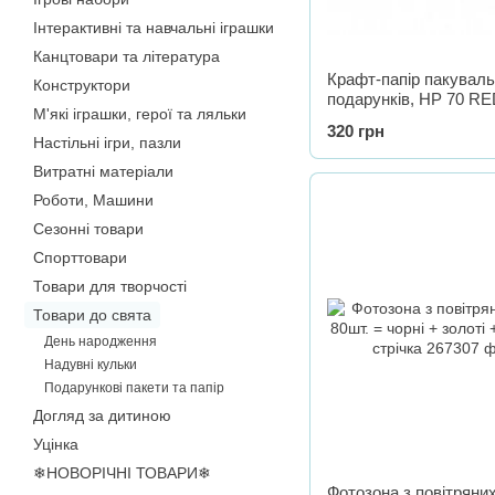
Інтерактивні та навчальні іграшки
Канцтовари та література
Крафт-папір пакуваль
Конструктори
подарунків, HP 70 R
М'які іграшки, герої та ляльки
- 30 см, довжина - 10 
320 грн
Настільні ігри, пазли
Витратні матеріали
Роботи, Машини
Сезонні товари
Спорттовари
Товари для творчості
Товари до свята
День народження
Надувні кульки
Подарункові пакети та папір
Догляд за дитиною
Уцінка
❄НОВОРІЧНІ ТОВАРИ❄
Фотозона з повітряних