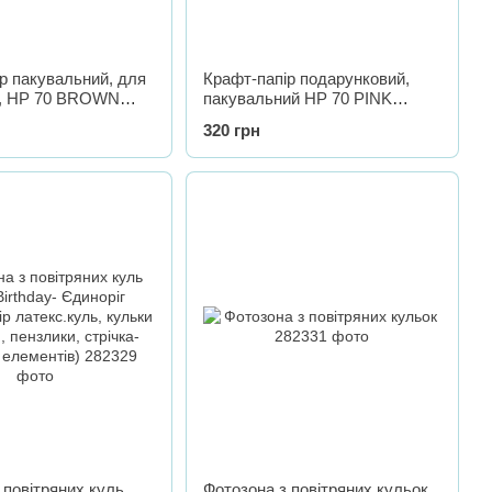
р пакувальний, для
Крафт-папір подарунковий,
в, HP 70 BROWN
пакувальний HP 70 PINK
0 см, довжина - 10
ширина - 30 см, довжина - 10
320 грн
метрів
 повітряних куль
Фотозона з повітряних кульок