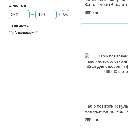
80шт. = чорні + золоті 
Ціна, грн
5м стрічка
Від Ціна, грн
До Ціна, грн
499 грн
ОК
Наявність
В наявності
11
Набір повітряних кул
малиново-золоті-білі
82шт для створення 
268 грн