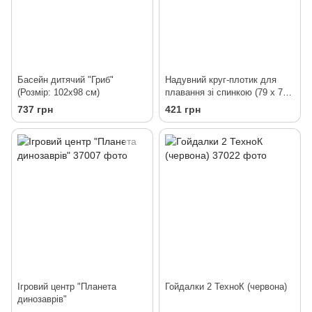
Басейн дитячий "Гриб"
Надувний круг-плотик для
(Розмір: 102х98 см)
плавання зі спинкою (79 х 79
см)
737 грн
421 грн
Ігровий центр "Планета
Гойдалки 2 ТехноК (червона)
динозаврів"