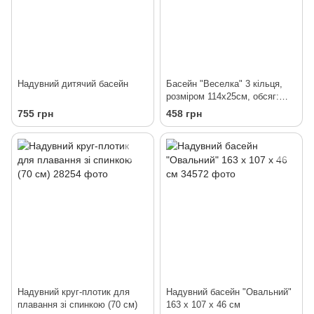
Надувний дитячий басейн
Басейн "Веселка" 3 кільця,
розміром 114х25см, обсяг:
136л, вага: 1,2 кг, від 3 до 6
755 грн
458 грн
років
Надувний круг-плотик для
Надувний басейн "Овальний"
плавання зі спинкою (70 см)
163 х 107 х 46 см