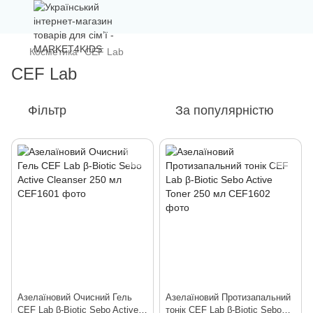
Косметика
СEF Lab
СEF Lab
Фільтр
За популярністю
Азелаїновий Очисний Гель
Азелаїновий Протизапальний
CEF Lab β-Biotic Sebo Active
тонік CEF Lab β-Biotic Sebo