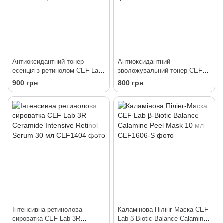
Антиоксидантний тонер-
Антиоксидантний
есенція з ретинолом CEF Lab
зволожувальний тонер CEF
3R Ceramide Retinol Toner-
Lab Aqua O2xy Vitality Fresh
900 грн
800 грн
Essention 250 мл
Toner 250 мл
Інтенсивна ретинолова
Каламінова Пілінг-Маска CEF
сироватка CEF Lab 3R
Lab β-Biotic Balance Calamine