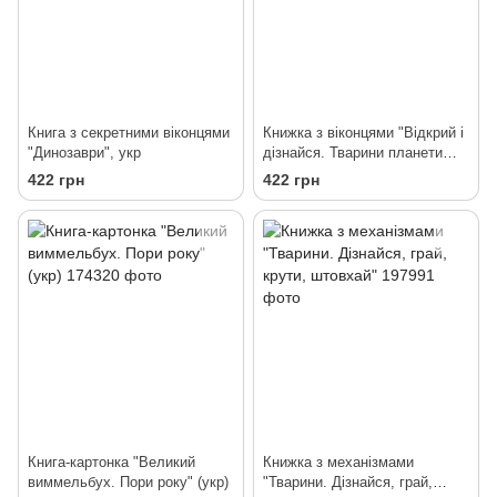
Книга з секретними віконцями
Книжка з віконцями "Відкрий і
"Динозаври", укр
дізнайся. Тварини планети
Земля", укр
422 грн
422 грн
Книга-картонка "Великий
Книжка з механізмами
виммельбух. Пори року" (укр)
"Тварини. Дізнайся, грай,