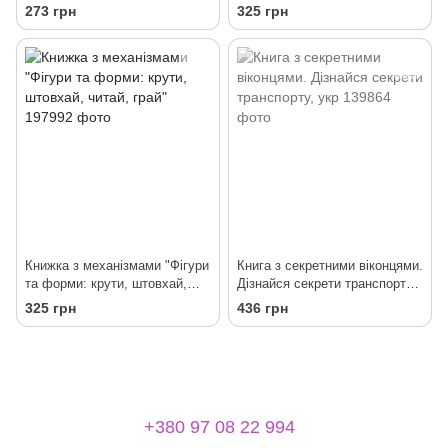
крути, штовхай"
273 грн
325 грн
Книжка з механізмами "Фігури
Книга з секретними віконцями.
та форми: крути, штовхай,
Дізнайся секрети транспорту,
читай, грай"
укр
325 грн
436 грн
+380 97 08 22 994