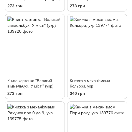
тебе" (укр)
273 грн
273 грн
Книга-картонка "Великий
Книжка з механізмами.
віммельбух. У місті" (укр)
Кольори, укр
273 грн
340 грн