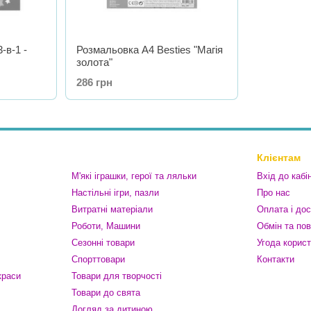
-в-1 -
Розмальовка A4 Besties "Магія
золота"
286 грн
Клієнтам
М'які іграшки, герої та ляльки
Вхід до кабі
Настільні ігри, пазли
Про нас
Витратні матеріали
Оплата і до
Роботи, Машини
Обмін та по
Сезонні товари
Угода корис
Спорттовари
Контакти
краси
Товари для творчості
Товари до свята
Догляд за дитиною