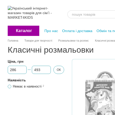
Перейти до основного контенту
Каталог
Про нас
Оплата і доставка
Обмін та 
Головна
Товари для творчості
Розмальовки та розпис
Класичні розм
Класичні розмальовки
Ціна, грн
Від Ціна, грн
До Ціна, грн
ОК
Наявність
Немає в наявності
2