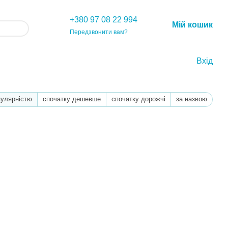
+380 97 08 22 994
Мій кошик
Передзвонити вам?
Вхід
пулярністю
спочатку дешевше
спочатку дорожчі
за назвою