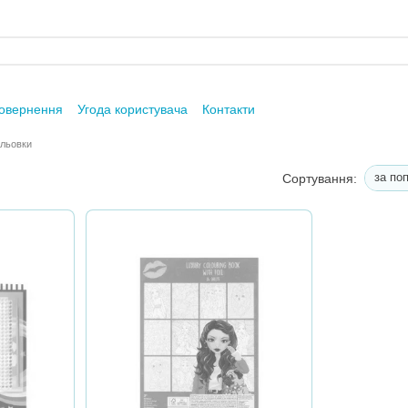
повернення
Угода користувача
Контакти
альовки
за по
Сортування: