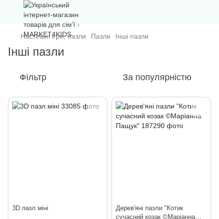
Настільні ігри, пазли
Пазли
Інші пазли
Інші пазли
Фільтр
За популярністю
3D пазл міні
Дерев'яні пазли "Котик
сучасний козак ©Маріанна