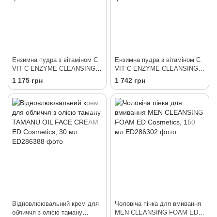
Ензимна пудра з вітаміном С
Ензимна пудра з вітаміном С
VIT C ENZYME CLEANSING
VIT C ENZYME CLEANSING
POWDER ED Cosmetics, 30 г
POWDER ED Cosmetics, 60 г
1 175 грн
1 742 грн
Відновлюювальний крем для
Чоловіча пінка для вмивання
обличчя з олією таману
MEN CLEANSING FOAM ED