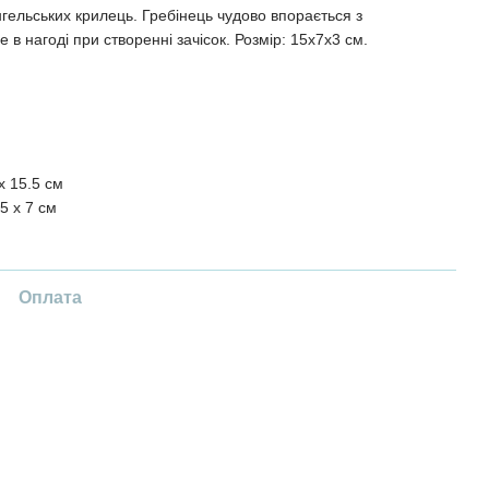
нгельських крилець. Гребінець чудово впорається з
 в нагоді при створенні зачісок. Розмір: 15х7х3 см.
x 15.5 см
5 x 7 см
Оплата