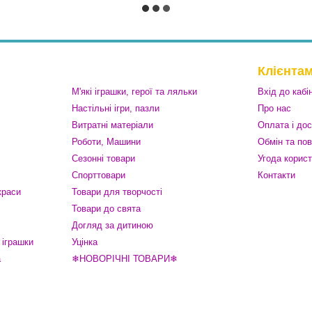
Клієнта
М'які іграшки, герої та ляльки
Вхід до кабі
Настільні ігри, пазли
Про нас
Витратні матеріали
Оплата і до
Роботи, Машини
Обмін та по
Сезонні товари
Угода корис
Спорттовари
Контакти
краси
Товари для творчості
Товари до свята
Догляд за дитиною
 іграшки
Уцінка
а
❄НОВОРІЧНІ ТОВАРИ❄