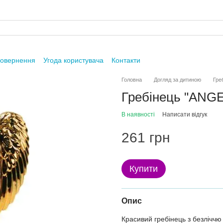
повернення
Угода користувача
Контакти
Головна
Догляд за дитиною
Греб
Гребінець "ANGE
В наявності
Написати відгук
261 грн
Купити
Опис
Красивий гребінець з безліччю