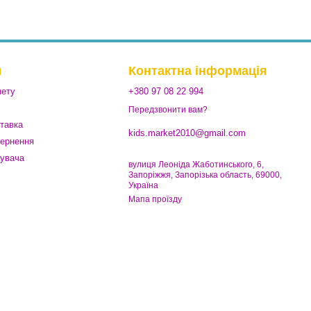
м
Контактна інформація
нету
+380 97 08 22 994
Передзвонити вам?
ставка
kids.market2010@gmail.com
вернення
тувача
вулиця Леоніда Жаботинського, 6,
Запоріжжя, Запорізька область, 69000,
Україна
Мапа проїзду