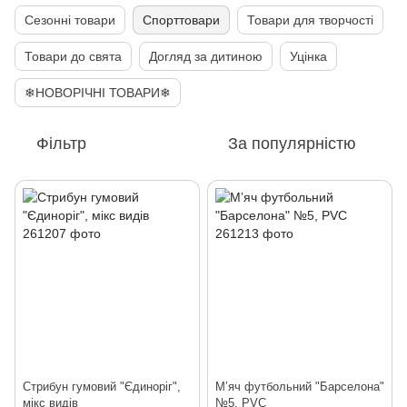
Сезонні товари
Спорттовари
Товари для творчості
Товари до свята
Догляд за дитиною
Уцінка
❄НОВОРІЧНІ ТОВАРИ❄
Фільтр
За популярністю
Стрибун гумовий "Єдиноріг",
Мʼяч футбольний "Барселона"
мікс видів
№5, PVC