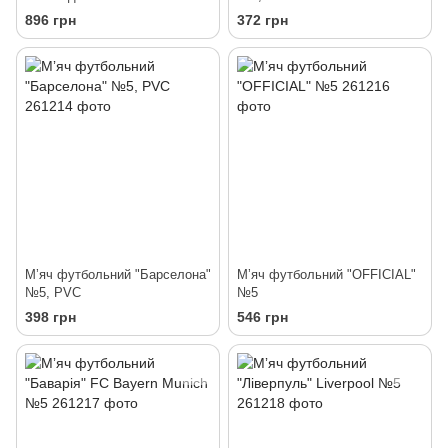
896 грн
372 грн
Мʼяч футбольний "Барселона"
Мʼяч футбольний "OFFICIAL"
№5, PVC
№5
398 грн
546 грн