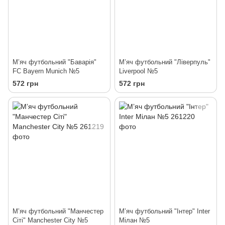
Мʼяч футбольний "Баварія"
Мʼяч футбольний "Ліверпуль"
FC Bayern Munich №5
Liverpool №5
572 грн
572 грн
Мʼяч футбольний "Манчестер
Мʼяч футбольний "Інтер" Inter
Сіті" Manchester City №5
Мілан №5