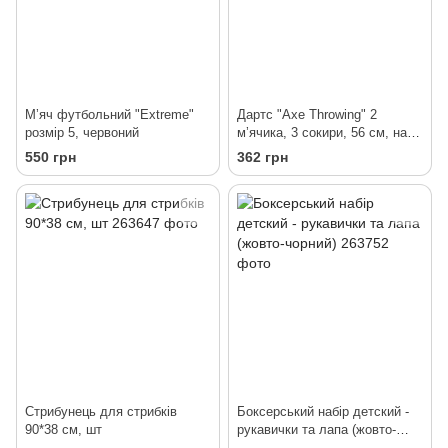
Мʼяч футбольний "Extreme"
Дартс "Axe Throwing" 2
розмір 5, червоний
мʼячика, 3 сокири, 56 см, на
липучках
550 грн
362 грн
Стрибунець для стрибків
Боксерський набір детский -
90*38 см, шт
рукавички та лапа (жовто-
чорний)