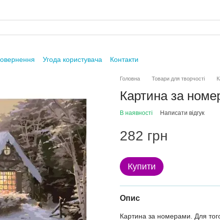
повернення
Угода користувача
Контакти
Головна
Товари для творчості
К
Картина за номе
В наявності
Написати відгук
282 грн
Купити
Опис
Картина за номерами. Для тог