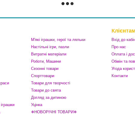
Клієнта
М'які іграшки, герої та ляльки
Вхід до кабі
Настільні ігри, пазли
Про нас
Витратні матеріали
Оплата і до
Роботи, Машини
Обмін та по
Сезонні товари
Угода корис
Спорттовари
Контакти
краси
Товари для творчості
Товари до свята
Догляд за дитиною
 іграшки
Уцінка
а
❄НОВОРІЧНІ ТОВАРИ❄