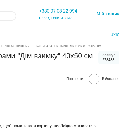
+380 97 08 22 994
Мій кошик
Передзвонити вам?
Вхід
артини за номерами
Картина за номерами "Дім взимку" 40х50 см
рами "Дім взимку" 40х50 см
Артикул
278483
Порівняти
В бажання
о, щоб намалювати картину, необхідно малювати за