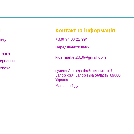
м
Контактна інформація
нету
+380 97 08 22 994
Передзвонити вам?
ставка
kids.market2010@gmail.com
вернення
тувача
вулиця Леоніда Жаботинського, 6,
Запоріжжя, Запорізька область, 69000,
Україна
Мапа проїзду