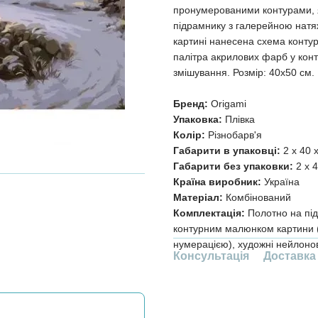
пронумерованими контурами, я
підрамнику з галерейною натя
картині нанесена схема контур
палітра акрилових фарб у конт
змішування. Розмір: 40х50 см.
Бренд:
Origami
Упаковка:
Плівка
Колір:
Різнобарв'я
Габарити в упаковці:
2 x 40 
Габарити без упаковки:
2 x 4
Країна виробник:
Україна
Матеріал:
Комбінований
Комплектація:
Полотно на під
контурним малюнком картини (
нумерацією), художні нейлонов
Консультація
Доставка