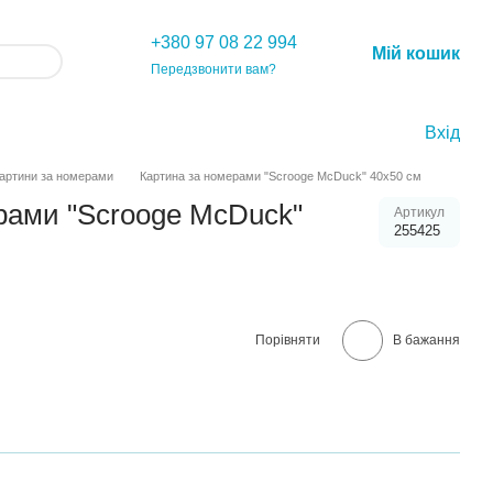
+380 97 08 22 994
Мій кошик
Передзвонити вам?
Вхід
артини за номерами
Картина за номерами "Scrooge McDuck" 40х50 см
рами "Scrooge McDuck"
Артикул
255425
Порівняти
В бажання