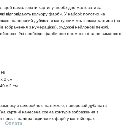
о, щоб намалювати картину, необхідно малювати за
кі відповідають кольору фарби. У наборі: полотно на
жкою, паперовий дублікат з контурним малюнком картини (на
ів зображення з нумерацією), художні нейлонові пензлі,
ейнерах. Усі необхідні фарби вже в комплекті та не вимагають
Ні
 x 2 см
40 x 2 см
рамнику з галерейною натяжкою, паперовий дублікат з
на картині нанесена схема контурів зображення з
і пензлі, палітра акрилових фарб у контейнерах
Оплата