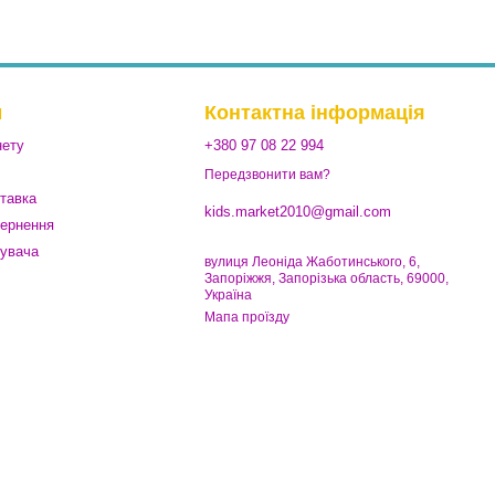
м
Контактна інформація
нету
+380 97 08 22 994
Передзвонити вам?
ставка
kids.market2010@gmail.com
вернення
тувача
вулиця Леоніда Жаботинського, 6,
Запоріжжя, Запорізька область, 69000,
Україна
Мапа проїзду