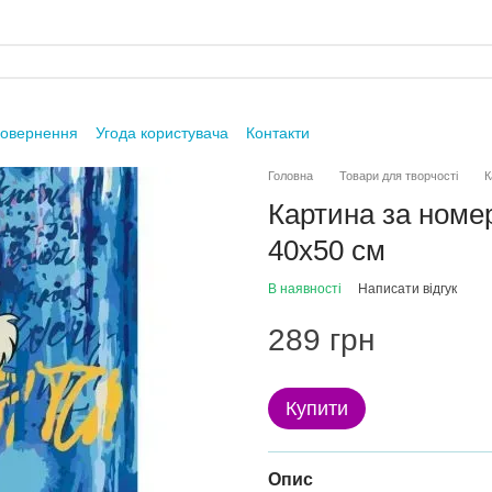
повернення
Угода користувача
Контакти
Головна
Товари для творчості
К
Картина за номе
40х50 см
В наявності
Написати відгук
289 грн
Купити
Опис