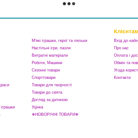
Клієнта
М'які іграшки, герої та ляльки
Вхід до кабі
Настільні ігри, пазли
Про нас
Витратні матеріали
Оплата і до
Роботи, Машини
Обмін та по
Сезонні товари
Угода корис
Спорттовари
Контакти
краси
Товари для творчості
Товари до свята
Догляд за дитиною
 іграшки
Уцінка
а
❄НОВОРІЧНІ ТОВАРИ❄