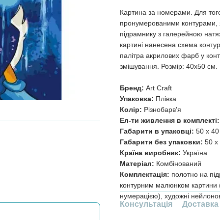
Картина за номерами. Для тог
пронумерованими контурами, я
підрамнику з галерейною натя
картині нанесена схема контур
палітра акрилових фарб у конт
змішування. Розмір: 40х50 см.
Бренд:
Art Craft
Упаковка:
Плівка
Колір:
Різнобарв'я
Ел-ти живлення в комплекті:
Габарити в упаковці:
50 x 40
Габарити без упаковки:
50 x 
Країна виробник:
Україна
Матеріал:
Комбінований
Комплектація:
полотно на під
контурним малюнком картини (
нумерацією), художні нейлонов
Консультація
Доставка