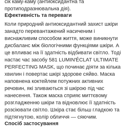
сік каму-каму (антиоксидантна та
протиподразнювальна дія).
Ефективність та переваги
Коли природний антиоксидантний захист шкіри
занадто перевантажений насиченим і
виснажливим способом життя, може виникнути
дисбаланс між біологічними функціями шкіри. А
це впливає на її здатність відбивати світло. Тоді
настає час засобу 581 LUMIN'ÉCLAT ULTIMATE
PERFECTING MASK, що починає діяти за кілька
хвилин і повертає шкірі здорове сяйво. Маска
наповнена коктейлем потужних активних
речовин, які зливаються зі шкірою під час
нанесення. Також маска сприяє миттєвому
розгладженню шкіри та відновлює її здатність
розсіювати світло. Шкіра стає більш гладкою та
підтягнутою, колір обличчя — сяючим.
Спосіб застосування