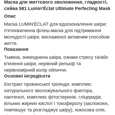
Маска для миттєвого зволоження, гладкості,
сяйва 581 Lumin’Éclat Ultimate Perfecting Mask
Опис
Маска LUMIN'ÉCLAT для вдосконалення шкіри:
п'ятихвилинна флеш-маска для підтримання
молодості шкіри, виснаженої активним способом
життя.
Показання
Тьмяна, зневоднена шкіра, ознаки стресу та/або
в'янення шкіри, нерівний рельєф та
нерівномірний колір обличчя.
Основні інгредієнти
Екстракт прованської троянди, комплекс
натурального зволожувального фактора,
пантенол, комплекс фітостеринів, гліцеридів,
вільних жирних кислот і токоферолу (заспокоює,
пом'якшує та розгладжує шкіру), кокосова олія,