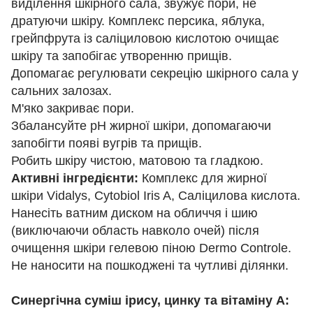
виділення шкірного сала, звужує пори, не
дратуючи шкіру. Комплекс персика, яблука,
грейпфрута із саліциловою кислотою очищає
шкіру та запобігає утворенню прищів.
Допомагає регулювати секрецію шкірного сала у
сальних залозах.
М'яко закриває пори.
Збалансуйте pH жирної шкіри, допомагаючи
запобігти появі вугрів та прищів.
Робить шкіру чистою, матовою та гладкою.
Активні інгредієнти:
Комплекс для жирної
шкіри Vidalys, Cytobiol Iris A, Саліцилова кислота.
Нанесіть ватним диском на обличчя і шию
(виключаючи область навколо очей) після
очищення шкіри гелевою піною Dermo Controle.
Не наносити на пошкоджені та чутливі ділянки.
Синергічна суміш ірису, цинку та вітаміну А: