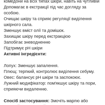
комедони на всіх типах шкіри, навіть на чутливій
Допомагає в екстракції під час догляду за
особою.
Очищає шкіру та сприяє регуляції виділення
шкірного сала.
Зменшує вміст олії та домішок.
Захищає шкіру перед екстракцією
Запобігає зневодненню
Підтримує рН шкіри
Активні інгредієнти:
Лопух: Зменшує запалення.
Плющ: терпкий, контролює виділення себуму.
Овес: балансує рН шкіри та заспокоює.
Лужний модифікатор: пом'якшує шкіру та пори,
сприяючи видаленню.
Спосіб застосування:
Змочіть марлю або